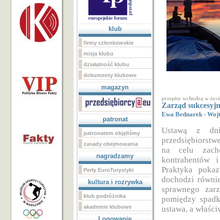
klub
firmy członkowskie
misja klubu
działalność klubu
dokumenty klubowe
magazyn
przepisy wchodzą w życi
Zarząd sukcesyj
Ewa Bednarek - Wojta
patronat
Ustawą z dni
patronatem objęliśmy
przedsiębiorstw
zasady obejmowania
na celu zacho
nagradzamy
kontrahentów 
Praktyka pokaz
Perły EuroTurystyki
dochodzi równie
kultura i rozrywka
sprawnego zar
klub podróżnika
pomiędzy spadk
akademie klubowe
ustawa, a właści
Logowanie